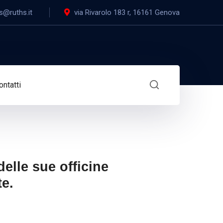
s@ruths.it
via Rivarolo 183 r, 16161 Genova
ontatti
elle sue officine
te.